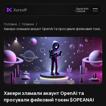
Stand With
Kursoff
Ukraine
/
/
Головна
Новини
Хакери зламали акаунт OpenAI та просували фейковий токен
$OPEANAI
Хакери зламали акаунт OpenAI та
просували фейковий токен $OPEANAI