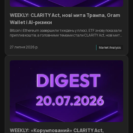
WEEKLY: CLARITY Act, нові мита Трампа, Gram
Wallet і AI-ризики
Bitcoin і Ethereum завершили тиждень у плюсі, ETF знову показали
приплив коштів, а головними темами стали CLARITY Act, нові мита
США, Gram Wallet у Telegram, DeFi-зломи та нові AI-ризики
27 липня 2026 р.
Market Analysis
WEEKLY: «Корумпований» CLARITY Act,