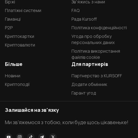
Біржі
Звʼяжись з нами
Платіжні системи
FAQ
Гаманці
Рада Kursoff
P2P
Політика конфіденційності
Криптокартки
Угода про обробку
персональних даних
Криптовалюти
Політика використання
файлів cookie
Більше
Для партнерів
Новини
Партнерство з KURSOFF
Криптоподії
Додати обмінник
Гарант угод
Залишайся на зв'язку
Ми зв'яжемося з тобою, коли буде щось цікавеньке!