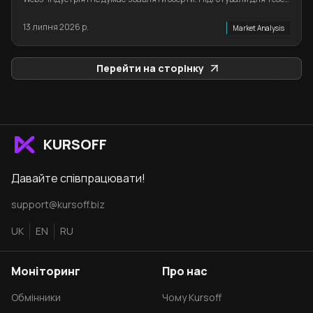
дайджест головних подій тижня.
13 липня 2026 р.
Market Analysis
Перейти на сторінку
KURSOFF
Давайте співпрацювати!
support@kursoff.biz
UK
EN
RU
Моніторинг
Про нас
Обмінники
Чому Kursoff