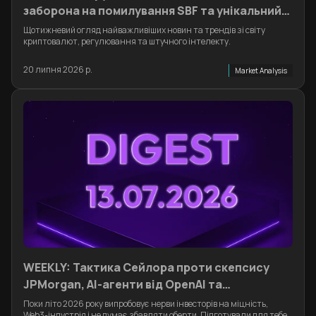
заборона на помилування SBF та унікальний
соло-майнер
Щотижневий огляд найважливіших новин та трендів зі світу
криптовалют, регулювання та штучного інтелекту.
20 липня 2026 р.
Market Analysis
WEEKLY: Тактика Сейлора проти скепсису
JPMorgan, AI-агенти від OpenAI та
криптозачистка Інтерполу
Поки літо 2026 року випробовує нерви інвесторів на міцність,
Web3-індустрія і не думає збавляти оберти. Підготували для тебе