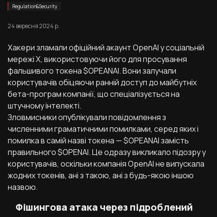
Regulation&Security
24 вересня 2024 р.
Хакери зламали офіційний акаунт OpenAI у соціальній
мережі X, використовуючи його для просування
фальшивого токена $OPEANAI. Вони залучали
користувачів обіцяючи ранній доступ до майбутніх
бета-програм компанії, що спеціалізується на
штучному інтелекті.
Зловмисники опублікували повідомлення з
численними граматичними помилками, серед яких і
помилка в самій назві токена — $OPEANAI замість
правильного $OPENAI. Це одразу викликало підозру у
користувачів, оскільки компанія OpenAI не випускала
жодних токенів, ані з такою, ані з будь-якою іншою
назвою.
Фішингова атака через підроблений