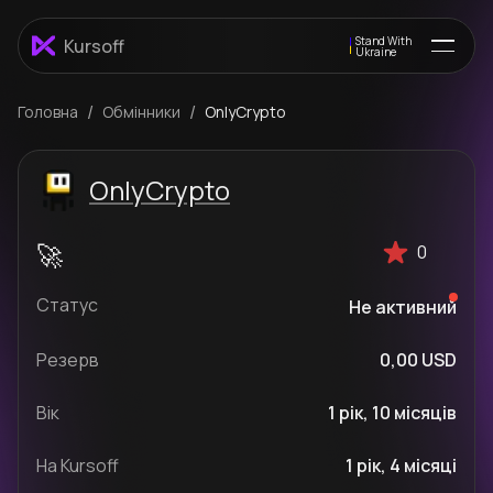
Stand With
Kursoff
Ukraine
/
/
Головна
Обмінники
OnlyCrypto
OnlyCrypto
0
Статус
Не активний
Резерв
0,00 USD
Вік
1 рік, 10 місяців
На Kursoff
1 рік, 4 місяці