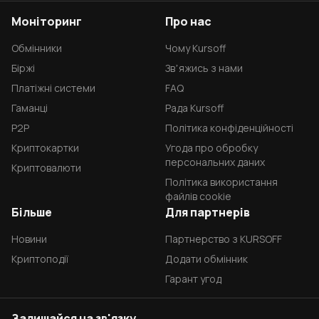
Моніторинг
Про нас
Обмінники
Чому Kursoff
Біржі
Звʼяжись з нами
Платіжні системи
FAQ
Гаманці
Рада Kursoff
P2P
Політика конфіденційності
Криптокартки
Угода про обробку
персональних даних
Криптовалюти
Політика використання
файлів cookie
Більше
Для партнерів
Новини
Партнерство з KURSOFF
Криптоподії
Додати обмінник
Гарант угод
Залишайся на зв'язку