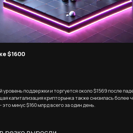
же $1600
й уровень поддержки и торгуется около $1569 после пад
бщая капитализация крипторынка также снизилась более ч
— это минус $160 млрд всего за один день.
в резко выросли