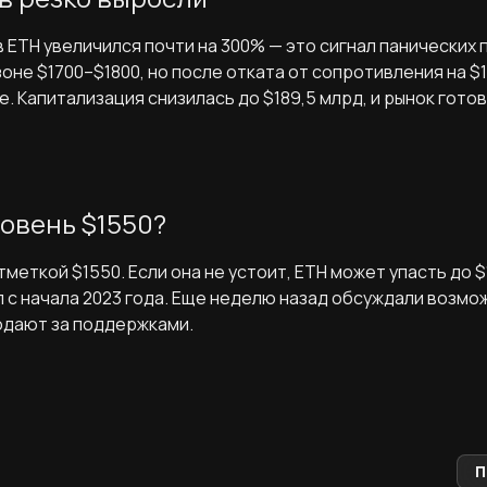
 ETH увеличился почти на 300% — это сигнал панических 
оне $1700–$1800, но после отката от сопротивления на $
 Капитализация снизилась до $189,5 млрд, и рынок готов
овень $1550?
тметкой $1550. Если она не устоит, ETH может упасть до $
 с начала 2023 года. Еще неделю назад обсуждали возмож
юдают за поддержками.
П