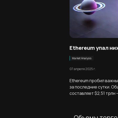
Ethereum упал ни
Market Analysis
07 апреля 2025 г.
Ethereum пробил важны
за последние сутки. О
составляет $2,51 трлн 
Объемы торго