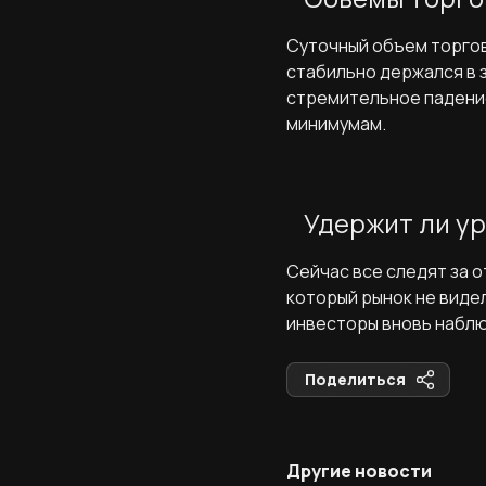
Суточный объем торгов
стабильно держался в з
стремительное падение.
минимумам.
Удержит ли ур
Сейчас все следят за о
который рынок не видел
инвесторы вновь набл
Поделиться
Другие новости