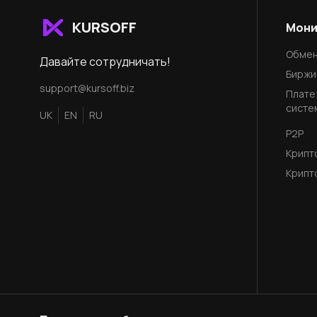
KURSOFF
Мони
Обмен
Давайте сотрудничать!
Биржи
support@kursoff.biz
Плате
систе
UK
EN
RU
P2P
Крипт
Крипт