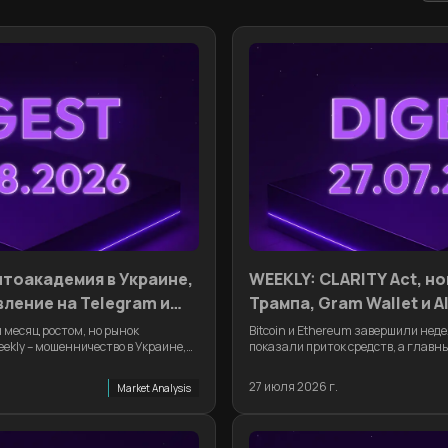
тоакадемия в Украине,
WEEKLY: CLARITY Act, н
вление на Telegram и
Трампа, Gram Wallet и A
и месяц ростом, но рынок
Bitcoin и Ethereum завершили неде
eekly – мошенничество в Украине,
показали приток средств, а глав
Telegram и пауза с CLARITY Act.
Act, новые пошлины США, Gram Walle
новые AI-риски
27 июля 2026 г.
Market Analysis