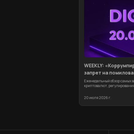
WEEKLY: «Коррумпир
запрет на помилова
соло-майнер
Еженедельный обзор самых в
криптовалют, регулирования
20 июля 2026 г.