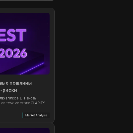
овые пошлины
I-риски
лю в плюсе, ETF вновь
ными темами стали CLARITY
t в Telegram, взломы DeFi и
Market Analysis