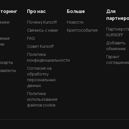
торинг
Про нас
Больше
Для
партнер
ники
Почему Kursoff
Новости
Партнерств
Свяжись с нами
Криптособытия
KURSOFF
жные
FAQ
Добавить
мы
Совет Kursoff
обменник
Политика
Гарант
конфиденциальности
окарты
соглашени
Согласие на
овалюты
обработку
персональных
данных
Политика
использования
файлов cookie