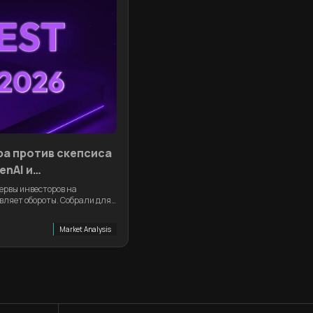
ра против скепсиса
enAI и
пола
ервы инвесторов на
вляет обороты. Собрали для
едели.
Market Analysis